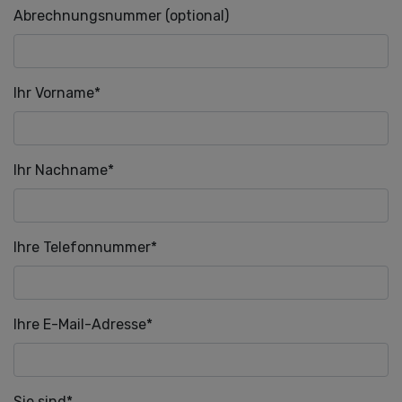
Abrechnungsnummer (optional)
Pflichtfeld
Ihr Vorname
*
Pflichtfeld
Ihr Nachname
*
Pflichtfeld
Ihre Telefonnummer
*
Pflichtfeld
Ihre E-Mail-Adresse
*
Pflichtfeld
Sie sind
*